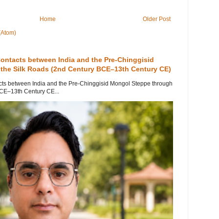
Home
Older Post
(Atom)
Contacts between India and the Pre-Chinggisid
the Silk Roads (2nd Century BCE–13th Century CE)
cts between India and the Pre-Chinggisid Mongol Steppe through
BCE–13th Century CE...